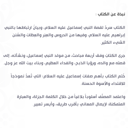
نبذة عن الكتاب :
الكتاب سردٌ لقصة النبي إسماعيل عليه السلام، وبيانُ ارتباطها بالنبي
إبراهيم عليه السلام، وفيها من الدروس والعِبَر والعِظات والسُّنن
الشيء الكثير.
جرى الكتابُ وفق أربعة مباحث، من مولد النبي إسماعيل، ونشأته، إلى
قصته مع والده، ورؤيا الذبح، والفداء العظيم، وبناء بيت الله عز وجل.
خُتم الكتاب بأهم صفات إسماعيل عليه السلام؛ التي تُعدُّ نموذجاً
للاقتداء والأسوة الحسنة.
واعتمد المصنِّف أسلوباً بلاغياً من خلال الكلمة الجزلة، والعبارة
المتمكنة؛ لإيصال المعاني بأقرب طريق، وأيسر تعبير.