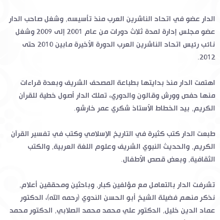
الدار عضو في اتحاد الناشرين العرب منذ تأسيسه, وشغل صاحب الدار
عضو مجلس إدارة لمدة ثلاث دورات من عام 2001 إلى 2009 وشغل
نائب رئيس اتحاد الناشرين العرب الدورة الأخيرة مابين 2010 حتى
2012.
اهتمت الدار منذ بدايتها بطباعة المصحف الشريف وبعدة قراءات
منها حفص وورش وقالون والدوري، تملك الدار أصول خطية للقرآن
الكريم, بيد الخطاط الأستاذ شكري عمر خارشو.
طبعت الدار كتب كثيرة في التاريخ الإسلامي وكتب في تفسير القرآن
الكريم, والحديث النبوي الشريف وعلوم اللغة العربية, والكتب
الثقافية, وبعض قصص الأطفال.
تشرفت الدار بالتعامل مع مؤلفين كبار, وباحثين ومحققين أعلام,
نذكر منهم فضيلة الشيخ أبو الحسن الندوي (رحمه الله)، الدكتور
عماد الدين خليل, الدكتور علي محمد محمد الصلابي, الدكتور محمد