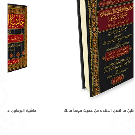
الملخص للمتحفظين ما اتصل اسناده من حديث موطأ مالك