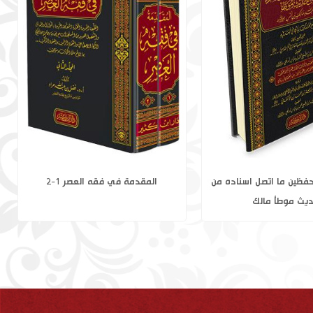
ج شرح متن المنهاج 1-2
الملخص للمتحفظين ما اتصل اسناده من
حديث موطأ مالك