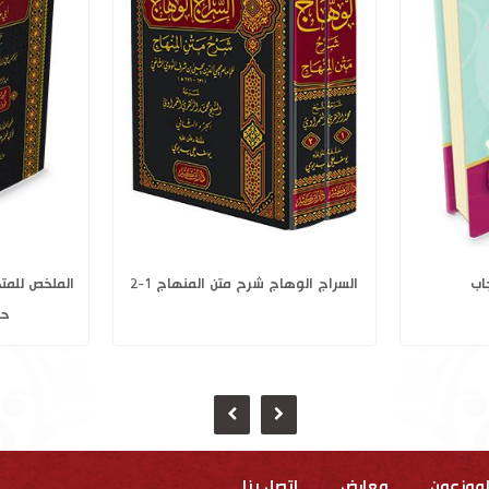
كريم
تربية المرأة والحجاب
السراج الوها
لموزعون
معارض
إتصل بنا