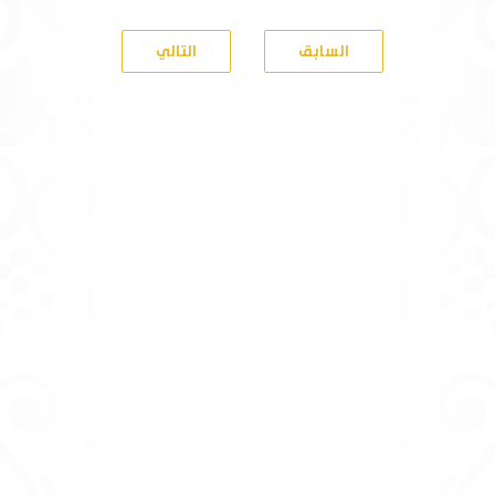
السابق
التالي