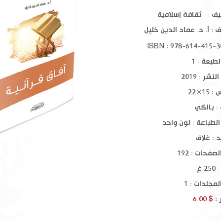
ين
شذرات الذهب في أخبار من ذهب 1-
يف : ثقافة إسلامية
13
11
ف :
أ. د. عماد الدين خليل
$ 250.00
$ 200.00
طبعة : 1
نشر : 2019
15×22
: بالكي
الطباعة : لون واحد
د : غلاف
صفحات : 192
2 غ
مجلدات : 1
 :
$ 6.00