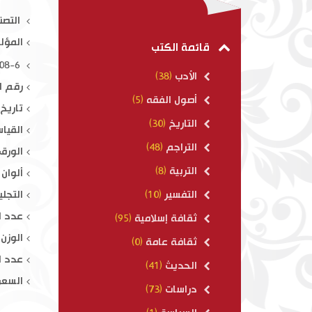
تنبيه الغافل
التصن
المؤل
$ 17.00
قائمة الكتب
ISBN : 978-614-415-308-6
الأدب
(38)
رقم ال
أصول الفقه
(5)
تاريخ ال
التاريخ
(30)
القياس : 
التراجم
(48)
الورق 
التربية
(8)
ألوان 
التجلي
التفسير
(10)
عدد ال
ثقافة إسلامية
(95)
الوزن : 50
ثقافة عامة
(0)
عدد ال
الحديث
(41)
السعر
دراسات
(73)