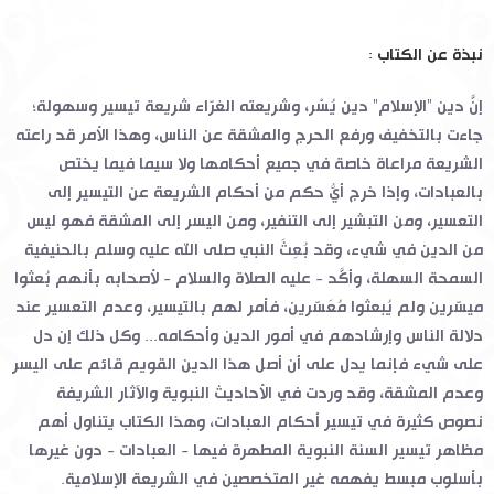
نبذة عن الكتاب :
إنَّ دين "الإسلام" دين يُسْر، وشريعته الغرّاء شريعة تيسير وسهولة؛
جاءت بالتخفيف ورفع الحرج والمشقة عن الناس، وهذا الأمر قد راعته
الشريعة مراعاة خاصة في جميع أحكامها ولا سيما فيما يختص
بالعبادات، وإذا خرج أيُّ حكم من أحكام الشريعة عن التيسير إلى
التعسير، ومن التبشير إلى التنفير، ومن اليسر إلى المشقة فهو ليس
من الدين في شيء، وقد بُعِثَ النبي صلى الله عليه وسلم بالحنيفية
السمحة السهلة، وأكَّد - عليه الصلاة والسلام - لأصحابه بأنهم بُعثوا
ميسّرين ولم يُبعثوا مُعَسّرين، فأمر لهم بالتيسير، وعدم التعسير عند
دلالة الناس وإرشادهم في أمور الدين وأحكامه... وكل ذلك إن دل
على شيء فإنما يدل على أن أصل هذا الدين القويم قائم على اليسر
وعدم المشقة، وقد وردت في الأحاديث النبوية والآثار الشريفة
نصوص كثيرة في تيسير أحكام العبادات، وهذا الكتاب يتناول أهم
مظاهر تيسير السنة النبوية المطهرة فيها - العبادات - دون غيرها
بأسلوب مبسط يفهمه غير المتخصصين في الشريعة الإسلامية
.