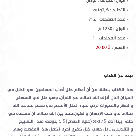
ألوان الطباعة : لونان
التجليد : كرتونيه
عدد الصفحات : 712
الوزن : 1230 غ
عدد المجلدات : 1
السعر :
$ 20.00
نبذة عن الكتاب :
هذا الكتاب ينطلق من أن أعظم خلل أصاب المسلمين، هو الخلل في
الميزان الذي أنزله الله تعالى مع القرآن، وهو خلل في المنهاج
والفكر والتصورات ترتب عليه الخلل الأعظم في فهم مقاصد الله
تعالى في خلق الإنسان والكون.فقد بيّن الله تعالى أن مقصده في
خلق أبينا آدم $\\text{عليه السلام}$ لا يتوقف عند «التسبيح
والتقديس» ـ بل حسب خلل كفري أخرى تُكمل هذا المقصد؛ وهي