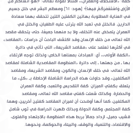
كفة: «الاستخلاف والعمران»، امتثالاً لقوله تعالى: ﴿هُوَ أَنشَأَكُم مِّنَ
الأَرْضِ وَاسْتَعْمَرَكُمْ فِيهَا﴾ [هود: ٦١].ومعظم البشر في خلل جسيم
في العناية المطلوبة بهاتين الكفتين اللتين تتحقق بهما سعادة
الدارين. فالخلل في تعبد الله يترتب عليه الطغيان، والخلل في
العمران يتمخض عنه التخلف، ولا بد منهما جميعًا، حتى يتحقق مقصد
الله تعالى من خلق الإنسان.وقد اكتشف الباحث أن دراسات «المقاصد»
في أكثرها تعتمد على «مقاصد الشريعة» التي تأتي في دائرة
«الكفة الأولى»، أي: العبادات بمعناها الخاص؛ ولذلك توجه الارتقاء
بها ـ من جهتها ـ إلى دائرة «المنظومة المقاصدية الشاملة لمقاصد
الله تعالى: في خلق الإنسان، والكون، ومقاصد الشريعة، ومقاصد
المكلفين».وقد حاولت هذه الدراسة الشاملة الإحاطة بـ «كل» ما
يتعلق بكفتي الميزان: كفة التقديس والتعبد، وكفة العمران
والحضارة. وكذلك شملت كفتي مقاصد الله تعالى، ومقاصد
المكلفين، كما أنها أوضحت أن لميزان المقاصد كفتين أخريين، وهما:
كفة المجتمع، وكفة الدولة.وبذلك ظهرت الدراسة في ثوب شامل
قشيب جميل، ازداد جمالاً بربط هذه المنظومة بالاجتهاد والفتوى،
والاقتصاد، والتنمية، والوقف، والبيئة، والحوكمة، ونحوها.