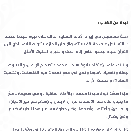
نبذة عن الكتاب :
بحث مستفيض في إيراد الأدلة العقلية الدالة على نبوة سيدنا محمد
r
؛ التي تدل على حقيقة بعثته، والإيمان الجازم بكونه النبي الذي أنزل
القرآن عليه؛ ليدعو الناس إلى الحق والخير والسلوك الأمثل.
وينبني على الاعتقاد بنبوة سيدنا محمد
r
تصحيح الإيمان، والسلوك
جملة وتفصيلاً، لاسيما ونحن في عصرٍ تعددت فيه الفلسفات، وتشعبت
المبادئ، واختلفت الآراء.
فإذا صحَّت نبوة سيدنا محمد
r
بالأدلة العقلية ـ وهي صحيحة ـ صحَّ
ما ينبني على هذا الاعتقاد؛ من أنَّ الإيمان بالإسلام هو خير الأديان،
والمبادئ، وأمثلها، وأصحها، وكل خطوة في غير هذا الطريق ضياع
وغيّ وضلال.
كل ذلك كان موضوع الكتاب، والدراسة المتميزة التي وُفِّق إليها