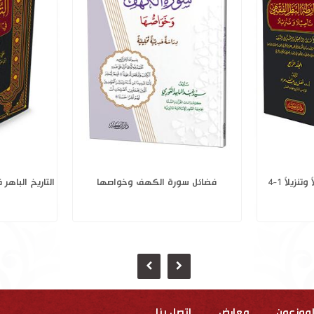
وأسباب زوال
خارطة النظر الفقهي تأصيلاً وتنزيلاً 1-4
فضائل س
لموزعون
معارض
إتصل بنا