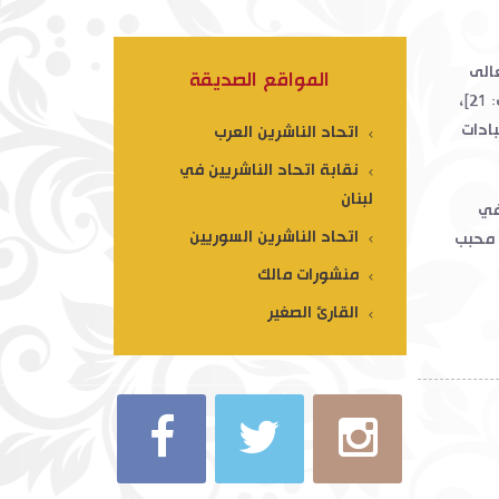
عالى
المواقع الصديقة
{لَقَدْ كَانَ لَكُمْ فِي رَسُولِ اللَّهِ أُسْوَةٌ حَسَنَةٌ لِّمَن كَانَ يَرْجُو اللَّهَ وَالْيَوْمَ الْآخِرَ} [الأحزاب: 21]،
بادات
اتحاد الناشرين العرب
نقابة اتحاد الناشريين في
لبنان
في
اتحاد الناشرين السوريين
 محبب
منشورات مالك
القارئ الصغير