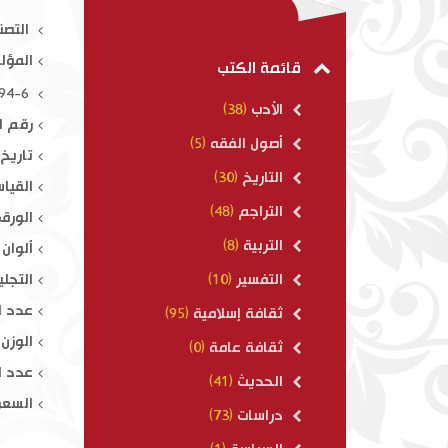
حياة الصحابة 1-4
التصن
المؤل
$ 75.00
قائمة الكتب
والشيخ
ISBN : 978-614-415-494-6
الأدب
(38)
رقم ال
أصول الفقه
(5)
تاريخ ال
التاريخ
(30)
القياس : 
التراجم
(48)
الورق
التربية
(8)
ألوان 
التجلي
التفسير
(10)
عدد ال
ثقافة إسلامية
(95)
الوزن : 50
ثقافة عامة
(0)
عدد ال
الحديث
(41)
السعر
دراسات
(73)