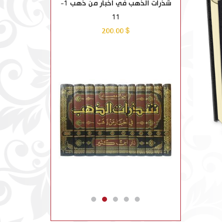
-4
شذرات الذهب في أخبار من ذهب 1-
السيرة ا
11
$ 18.00
$ 200.00