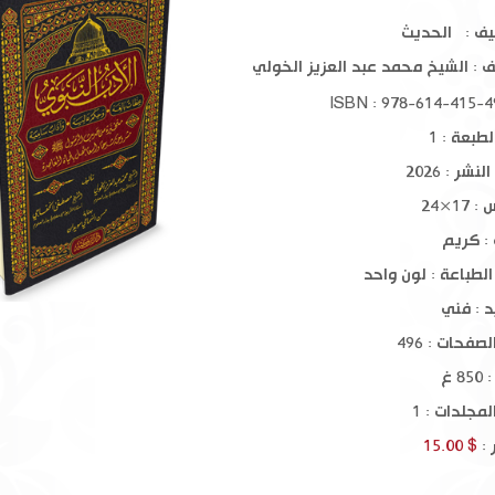
النحو العربي أحكامٌ ومعانٍ 1-2
معاني النحو 1
يف : الحديث
ف :
الشيخ محمد عبد العزيز الخولي
$ 70.00
$ 40.00
 مصطفى الخفاجي
طبعة : 1
نشر : 2026
17×24
 : كريم
الطباعة : لون واحد
د : فني
صفحات : 496
8 غ
مجلدات : 1
 :
$ 15.00