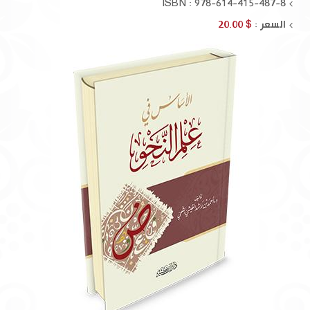
ISBN : 978-614-415-487-8
السعر :
$ 20.00