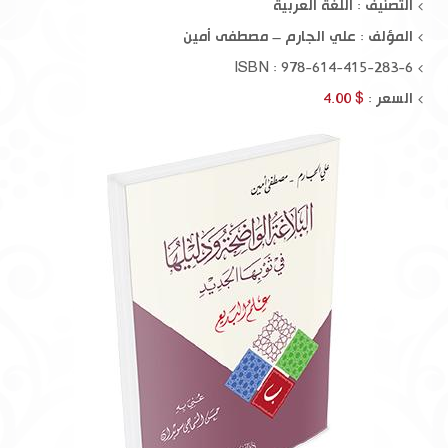
التصنيف : اللغة العربية
المؤلف :
علي الجارم – مصطفى أمين
ISBN : 978-614-415-283-6
السعر :
$ 4.00