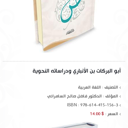
أبو البركات بن الأنباري ودراساته النحوية
التصنيف : اللغة العربية
المؤلف :
الدكتور فاضل صالح السامرائي
ISBN : 978-614-415-156-3
السعر :
$ 14.00