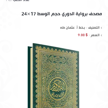
( 10 )
مصحف برواية الدوري حجم الوسط 17×24
التصنيف : بخط أ. عثمان طه
السعر :
$ 9.00