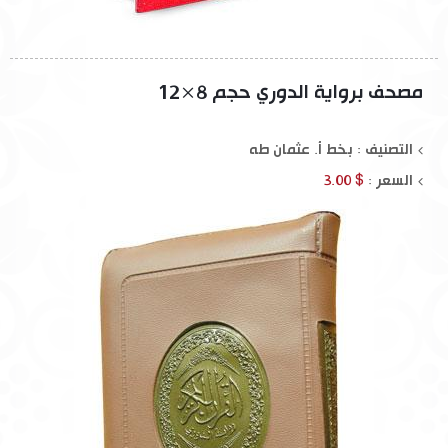
مصحف برواية الدوري حجم 8×12
التصنيف : بخط أ. عثمان طه
السعر :
$ 3.00