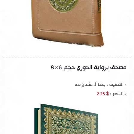
مصحف برواية الدوري حجم 6×8
التصنيف : بخط أ. عثمان طه
السعر :
$ 2.25