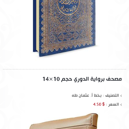
مصحف برواية الدوري حجم 10×14
التصنيف : بخط أ. عثمان طه
السعر :
$ 4.50