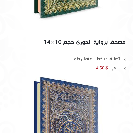
مصحف برواية الدوري حجم 10×14
التصنيف : بخط أ. عثمان طه
السعر :
$ 4.50