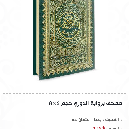
مصحف برواية الدوري حجم 6×8
التصنيف : بخط أ. عثمان طه
السعر :
$ 2.25