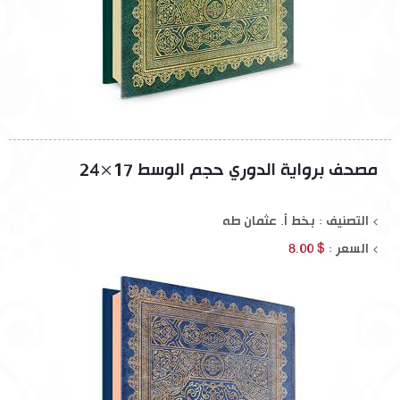
مصحف برواية الدوري حجم الوسط 17×24
التصنيف : بخط أ. عثمان طه
السعر :
$ 8.00