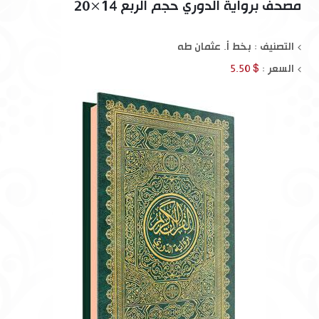
مصحف برواية الدوري حجم الربع 14×20
التصنيف : بخط أ. عثمان طه
السعر :
$ 5.50