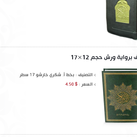
رواية ورش حجم 12×17
التصنيف : بخط أ. شكري خارشو 17 سطر
السعر :
$ 4.50