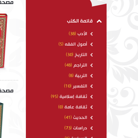
مصحف ب
المفهم لما أشكل من
مسلم 1-7
$ 110.00
قائمة الكتب
الأدب
(38)
أصول الفقه
(5)
التاريخ
(30)
التراجم
(48)
التربية
(8)
التفسير
(10)
مصحف ب
ثقافة إسلامية
(95)
ثقافة عامة
(0)
الحديث
(41)
دراسات
(73)