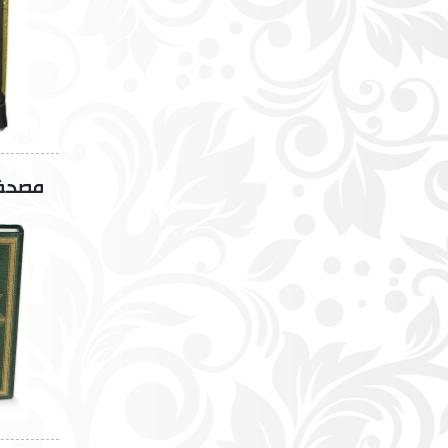
مصحف ب