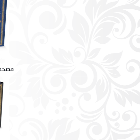
مصحف ب