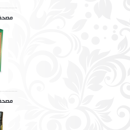
مصحف ب
مصحف ب