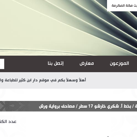
الموزعون
معارض
إتصل بنا
أهلاً وسهلاً بكم في موقع دار ابن كثير للطباعة والنشر والتوز
ة
/
بخط أ. شكري خارشو 17 سطر
/
مصاحف برواية ورش
عدد الك