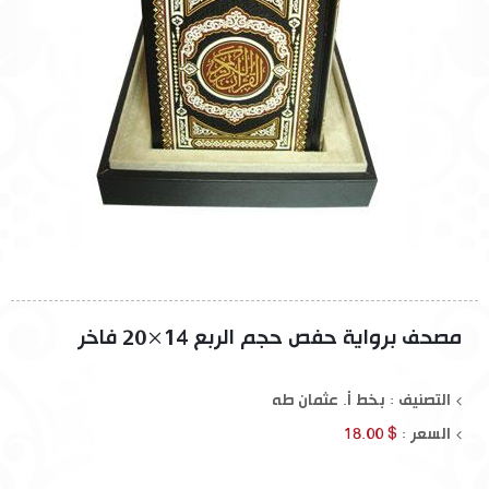
مصحف برواية حفص حجم الربع 14×20 فاخر
التصنيف : بخط أ. عثمان طه
السعر :
$ 18.00