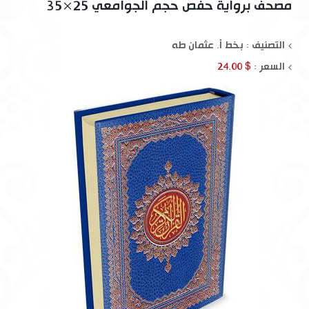
مصحف برواية حفص حجم الجوامعي 25×35
التصنيف : بخط أ. عثمان طه
السعر :
$ 24.00