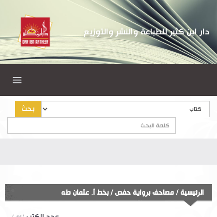
دار ابن كثير للطباعة والنشر والتوزيع
بحث
أهلاً
الرئيسية
/
مصاحف برواية حفص
/
بخط أ. عثمان طه
عدد الكتب