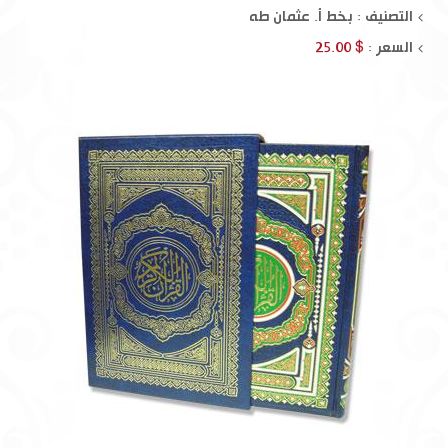
التصنيف : بخط أ. عثمان طه
السعر :
$ 25.00