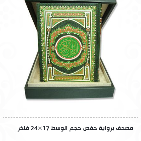
مصحف برواية حفص حجم الوسط 17×24 فاخر