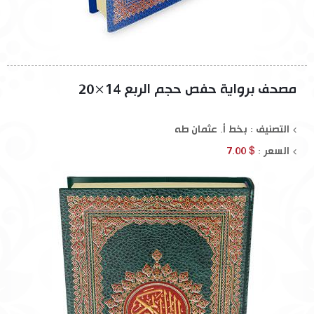
مصحف برواية حفص حجم الربع 14×20
التصنيف : بخط أ. عثمان طه
السعر :
$ 7.00