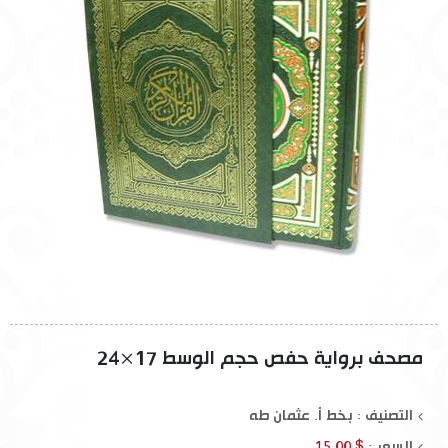
مصحف برواية حفص حجم الوسط 17×24
التصنيف : بخط أ. عثمان طه
السعر :
$ 15.00