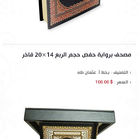
مصحف برواية حفص حجم الربع 14×20 فاخر
التصنيف : بخط أ. عثمان طه
السعر :
$ 100.00