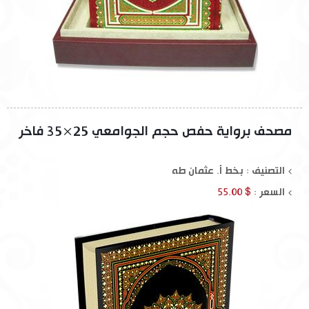
مصحف برواية حفص حجم الجوامعي 25×35 فاخر
التصنيف : بخط أ. عثمان طه
السعر :
$ 55.00