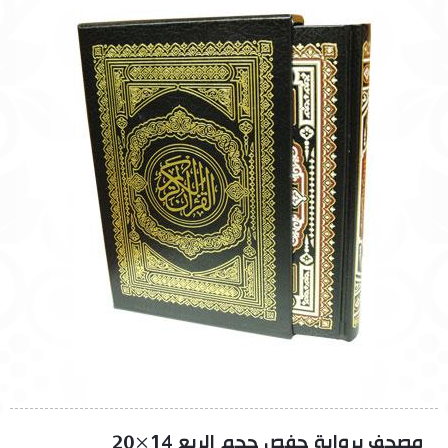
مصحف برواية حفص حجم الربع 14×20