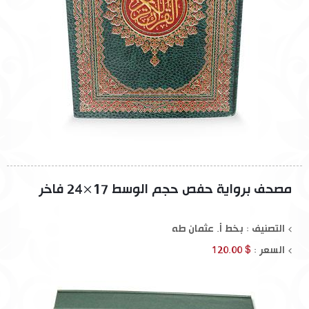
مصحف برواية حفص حجم الوسط 17×24 فاخر
التصنيف : بخط أ. عثمان طه
السعر :
$ 120.00