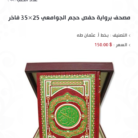
( 44 )
مصحف برواية حفص حجم الجوامعي 25×35 فاخر
التصنيف : بخط أ. عثمان طه
السعر :
$ 150.00