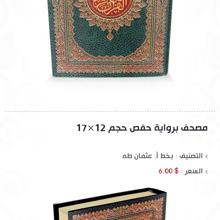
مصحف برواية حفص حجم 12×17
التصنيف : بخط أ. عثمان طه
السعر :
$ 6.00