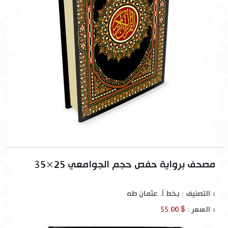
مصحف برواية حفص حجم الجوامعي 25×35
التصنيف : بخط أ. عثمان طه
السعر :
$ 55.00