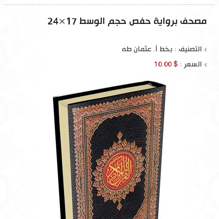
مصحف برواية حفص حجم الوسط 17×24
التصنيف : بخط أ. عثمان طه
السعر :
$ 10.00