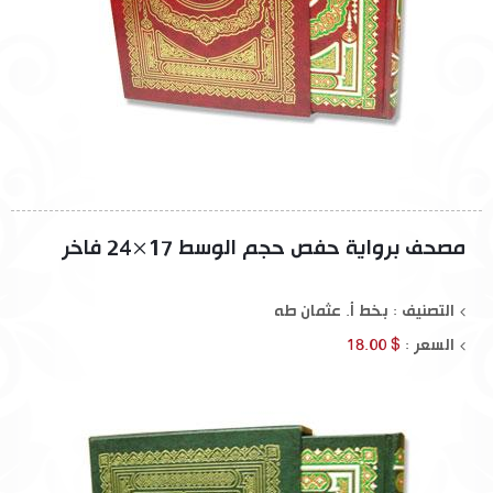
مصحف برواية حفص حجم الوسط 17×24 فاخر
التصنيف : بخط أ. عثمان طه
السعر :
$ 18.00