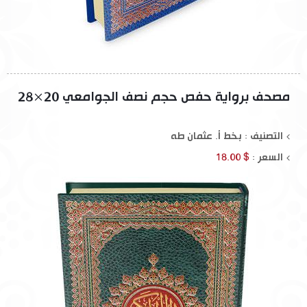
مصحف برواية حفص حجم نصف الجوامعي 20×28
التصنيف : بخط أ. عثمان طه
السعر :
$ 18.00